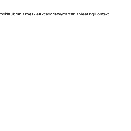
amskie
Ubrania męskie
Akcesoria
Wydarzenia
Meetingi
Kontakt