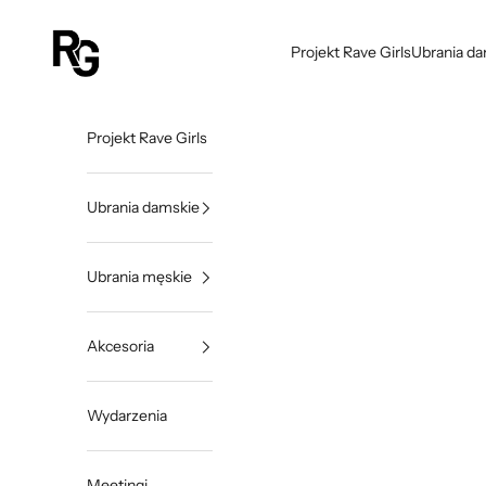
Przejdź do treści
Rave Girls Poland
Projekt Rave Girls
Ubrania d
Projekt Rave Girls
Ubrania damskie
Ubrania męskie
Akcesoria
Wydarzenia
Meetingi