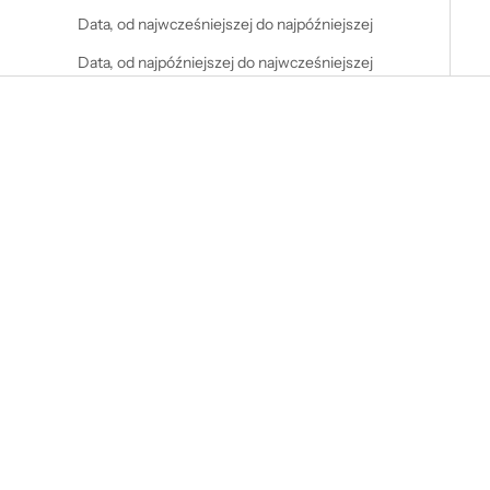
Data, od najwcześniejszej do najpóźniejszej
Data, od najpóźniejszej do najwcześniejszej
Wybierz opcje
Wybierz opcje
Spódnico-spodenki czarne
Spódnico-spodenki neon żółty