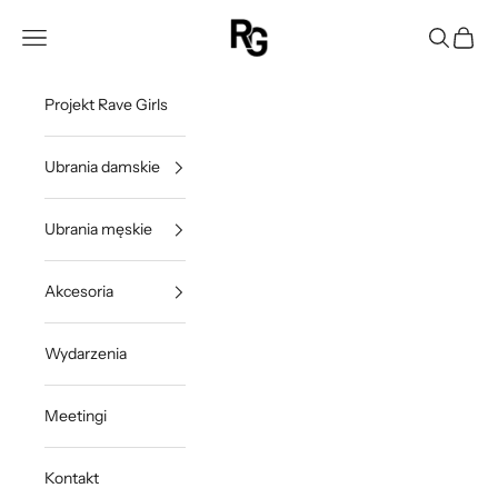
Przejdź do treści
Rave Girls Poland
Otwórz menu nawigacji
Otwórz w
Otwórz
Projekt Rave Girls
Ubrania damskie
Ubrania męskie
Akcesoria
Wydarzenia
Meetingi
Kontakt