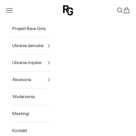
Przejdź do treści
Rave Girls Poland
Otwórz menu nawigacji
Otwórz w
Otwórz
Projekt Rave Girls
Ubrania damskie
Ubrania męskie
Akcesoria
Wydarzenia
Meetingi
Kontakt