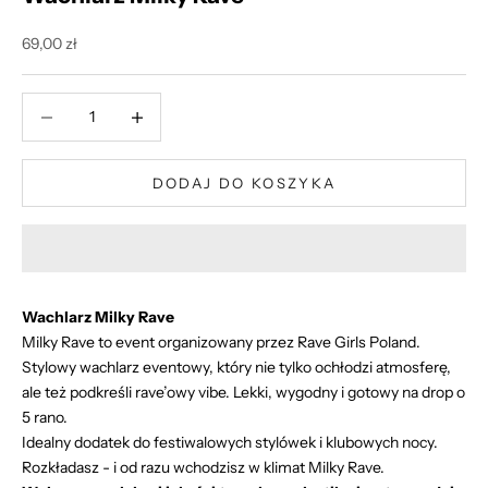
Cena promocyjna
69,00 zł
Zmniejsz ilość
Zmniejsz ilość
DODAJ DO KOSZYKA
Wachlarz Milky Rave
Milky Rave to event organizowany przez Rave Girls Poland.
Stylowy wachlarz eventowy, który nie tylko ochłodzi atmosferę,
ale też podkreśli rave’owy vibe. Lekki, wygodny i gotowy na drop o
5 rano.
Idealny dodatek do festiwalowych stylówek i klubowych nocy.
Rozkładasz - i od razu wchodzisz w klimat Milky Rave.