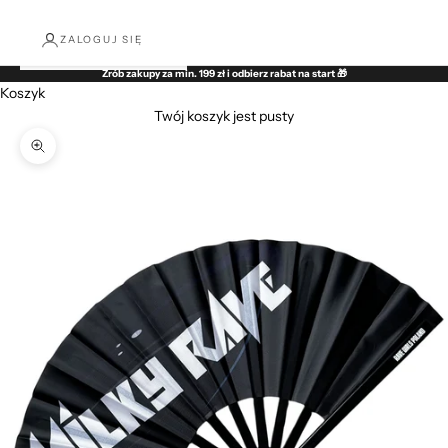
ZALOGUJ SIĘ
Zrób zakupy za min. 199 zł i odbierz rabat na start 🎁
Koszyk
Twój koszyk jest pusty
Przybliż