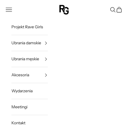
Przejdź do treści
Rave Girls Poland
Otwórz menu nawigacji
Otwórz w
Otwórz
Projekt Rave Girls
Ubrania damskie
Ubrania męskie
Akcesoria
Wydarzenia
Meetingi
Kontakt