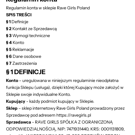
Regulamin konta w sklepie Rave Girls Poland
SPIS TREŚCI
§ 1
Definicje
§ 2
Kontakt ze Sprzedawcą
§ 3
Wymogi techniczne
§ 4
Konto
§ 5
Reklamacje
§ 6
Dane osobowe
§ 7
Zastrzeżenia
§ 1 DEFINICJE
Konto
– uregulowana w niniejszym regulaminie nieodpłatna
funkcja Sklepu (usługa), dzięki której Kupujący może założyć w
Sklepie swoje indywidualne Konto.
Kupujący
- każdy podmiot kupujący w Sklepie.
Sklep
– sklep internetowy Rave Girls Poland prowadzony przez
Sprzedawcę pod adresem
https://r
avegirls.pl
Sprzedawca
- RAVE GIRLS SPÓŁKA Z OGRANICZONĄ
ODPOWIEDZIALNOŚCIĄ, NIP: 7471931440, KRS: 0001131809,