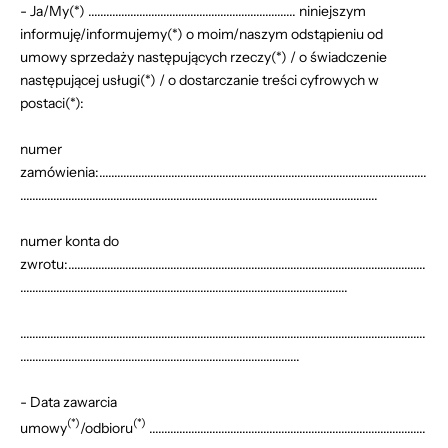
- Ja/My(*) ..................................................................... niniejszym
informuję/informujemy(*) o moim/naszym odstąpieniu od
umowy sprzedaży następujących rzeczy(*) / o świadczenie
następującej usługi(*) / o dostarczanie treści cyfrowych w
postaci(*):
numer
zamówienia:.............................................................................................................
.......................................................................................................................
numer konta do
zwrotu:.......................................................................................................................
.............................................................................................................
.......................................................................................................................................
.............................................................................................
- Data zawarcia
(*)
(*)
umowy
/odbioru
............................................................................................