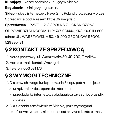
Kupujący
– każdy podmiot kupujący w Sklepie.
Regulamin
– niniejszy regulamin.
Sklep
– sklep internetowy Rave Girls Poland prowadzony przez
Sprzedawcę pod adresem
https://
ravegirls.pl
Sprzedawca
– RAVE GIRLS SPÓŁKA Z OGRANICZONĄ
ODPOWIEDZIALNOŚCIĄ, NIP: 7471931440, KRS: 0001131809,
adres: UL. WARSZAWSKA 50, 49-200 GRODKÓW, REGON:
529880431
§ 2 KONTAKT ZE SPRZEDAWCĄ
Adres pocztowy: ul. Warszawska 50, 49-200, Grodków
Adres e-mail: kontakt@ravegirls.pl
Telefon: 603 531 176
§ 3 WYMOGI TECHNICZNE
Dla prawidłowego funkcjonowania Sklepu potrzebne jest:
urządzenie z dostępem do Internetu
przeglądarka internetowa obsługująca JavaScript oraz pliki
cookies.
Dla złożenia zamówienia w Sklepie, poza wymogami
określonymi w ust. 1, niezbędne jest aktywne konto e-mail.