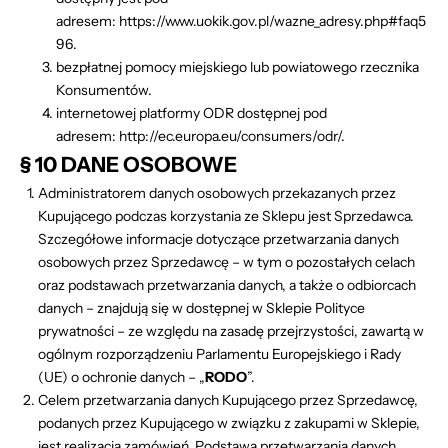
adresem:
https://www.uokik.gov.pl/wazne_adresy.php#faq5
96
.
bezpłatnej pomocy miejskiego lub powiatowego rzecznika
Konsumentów.
internetowej platformy ODR dostępnej pod
adresem:
http://ec.europa.eu/consumers/odr/
.
§ 10 DANE OSOBOWE
Administratorem danych osobowych przekazanych przez
Kupującego podczas korzystania ze Sklepu jest Sprzedawca.
Szczegółowe informacje dotyczące przetwarzania danych
osobowych przez Sprzedawcę – w tym o pozostałych celach
oraz podstawach przetwarzania danych, a także o odbiorcach
danych – znajdują się w dostępnej w Sklepie Polityce
prywatności – ze względu na zasadę przejrzystości, zawartą w
ogólnym rozporządzeniu Parlamentu Europejskiego i Rady
(UE) o ochronie danych – „
RODO
”.
Celem przetwarzania danych Kupującego przez Sprzedawcę,
podanych przez Kupującego w związku z zakupami w Sklepie,
jest realizacja zamówień. Podstawą przetwarzania danych