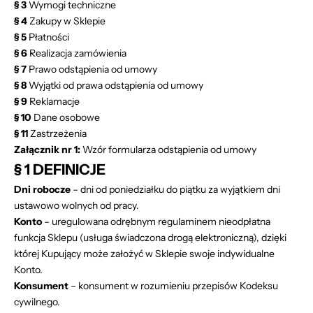
§ 3
Wymogi techniczne
§ 4
Zakupy w Sklepie
§ 5
Płatności
§ 6
Realizacja zamówienia
§ 7
Prawo odstąpienia od umowy
§ 8
Wyjątki od prawa odstąpienia od umowy
§ 9
Reklamacje
§ 10
Dane osobowe
§ 11
Zastrzeżenia
Załącznik nr 1:
Wzór formularza odstąpienia od umowy
§ 1 DEFINICJE
Dni robocze
– dni od poniedziałku do piątku za wyjątkiem dni
ustawowo wolnych od pracy.
Konto
– uregulowana odrębnym regulaminem nieodpłatna
funkcja Sklepu (usługa świadczona drogą elektroniczną), dzięki
której Kupujący może założyć w Sklepie swoje indywidualne
Konto.
Konsument
– konsument w rozumieniu przepisów Kodeksu
cywilnego.