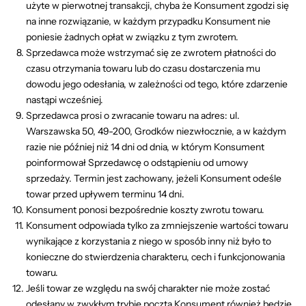
użyte w pierwotnej transakcji, chyba że Konsument zgodzi się
na inne rozwiązanie, w każdym przypadku Konsument nie
poniesie żadnych opłat w związku z tym zwrotem.
Sprzedawca może wstrzymać się ze zwrotem płatności do
czasu otrzymania towaru lub do czasu dostarczenia mu
dowodu jego odesłania, w zależności od tego, które zdarzenie
nastąpi wcześniej.
Sprzedawca prosi o zwracanie towaru na adres: ul.
Warszawska 50, 49-200, Grodków niezwłocznie, a w każdym
razie nie później niż 14 dni od dnia, w którym Konsument
poinformował Sprzedawcę o odstąpieniu od umowy
sprzedaży. Termin jest zachowany, jeżeli Konsument odeśle
towar przed upływem terminu 14 dni.
Konsument ponosi bezpośrednie koszty zwrotu towaru.
Konsument odpowiada tylko za zmniejszenie wartości towaru
wynikające z korzystania z niego w sposób inny niż było to
konieczne do stwierdzenia charakteru, cech i funkcjonowania
towaru.
Jeśli towar ze względu na swój charakter nie może zostać
odesłany w zwykłym trybie pocztą Konsument również będzie