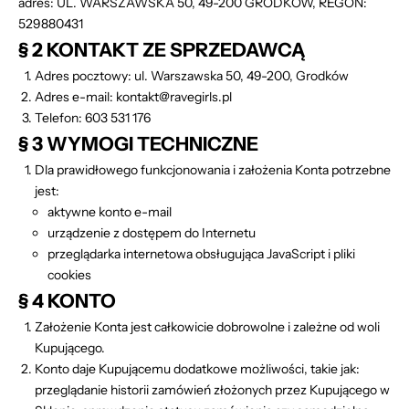
adres: UL. WARSZAWSKA 50, 49-200 GRODKÓW, REGON:
529880431
§ 2 KONTAKT ZE SPRZEDAWCĄ
Adres pocztowy:
ul. Warszawska 50, 49-200, Grodków
Adres e-mail:
kontakt
@ravegirls.pl
Telefon: 603 531 176
§ 3 WYMOGI TECHNICZNE
Dla prawidłowego funkcjonowania i założenia Konta potrzebne
jest:
aktywne konto e-mail
urządzenie z dostępem do Internetu
przeglądarka internetowa obsługująca JavaScript i pliki
cookies
§ 4 KONTO
Założenie Konta jest całkowicie dobrowolne i zależne od woli
Kupującego.
Konto daje Kupującemu dodatkowe możliwości, takie jak:
przeglądanie historii zamówień złożonych przez Kupującego w