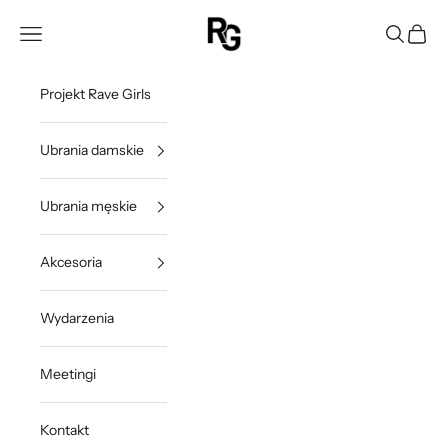
Przejdź do treści
Rave Girls Poland
Otwórz menu nawigacji
Otwórz w
Otwórz
Projekt Rave Girls
Ubrania damskie
Ubrania męskie
Akcesoria
Wydarzenia
Meetingi
Kontakt