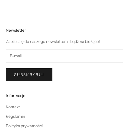
Cena promocyjna
89,00 zł
Newsletter
Zapisz się do naszego newslettera i bądź na bieżąco!
SUBSKRYBUJ
Informacje
Kontakt
Regulamin
Polityka prywatności