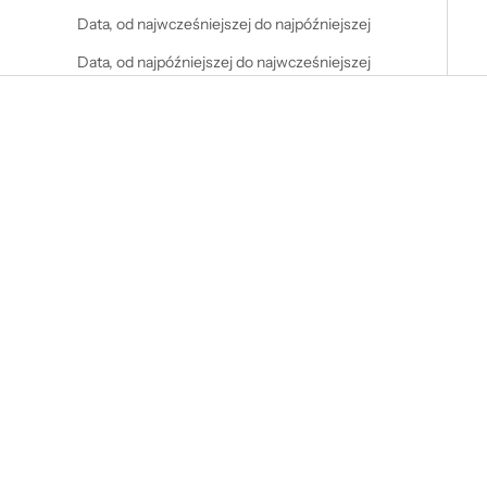
Data, od najwcześniejszej do najpóźniejszej
Data, od najpóźniejszej do najwcześniejszej
Dodaj do koszyka
Flaga RAVE GIRLS POLAND