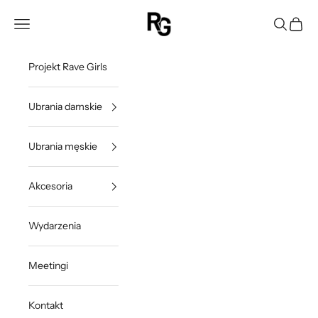
Przejdź do treści
Rave Girls Poland
Otwórz menu nawigacji
Otwórz w
Otwórz
Projekt Rave Girls
Ubrania damskie
Ubrania męskie
Akcesoria
Wydarzenia
Meetingi
Kontakt