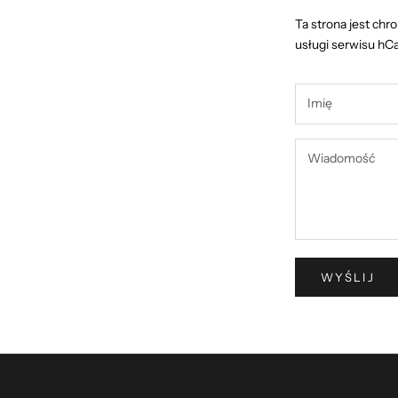
Ta strona jest chr
usługi
serwisu hCa
WYŚLIJ