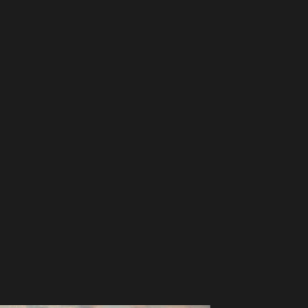
ącz do naszej społeczności
ź Rave Girls
GRUPA FB
INSTAGRAM