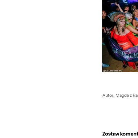
Autor: Magda z Ra
Zostaw komen