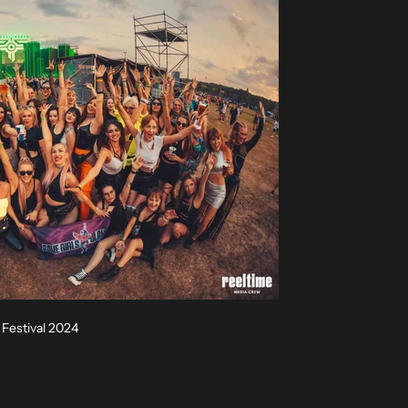
 Festival 2024