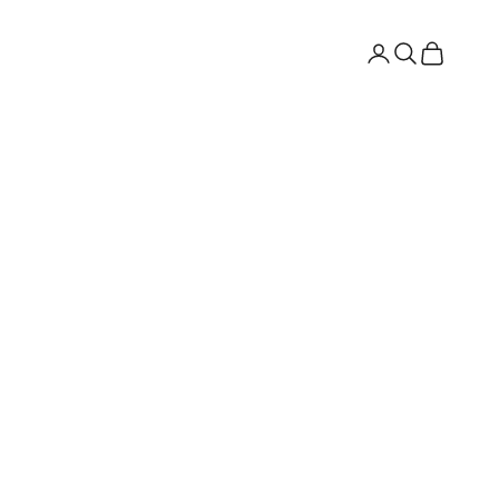
Otwórz stronę kon
Otwórz wyszuk
Otwórz kos