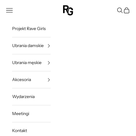
Przejdź do treści
Rave Girls Poland
Otwórz menu nawigacji
Otwórz w
Otwórz
Projekt Rave Girls
Ubrania damskie
Ubrania męskie
Akcesoria
Wydarzenia
Meetingi
Kontakt