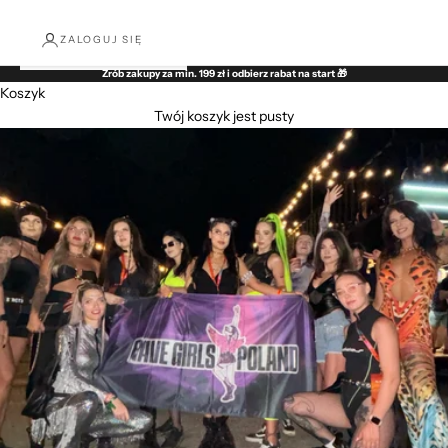
ZALOGUJ SIĘ
Zrób zakupy za min. 199 zł i odbierz rabat na start 🎁
Koszyk
Twój koszyk jest pusty