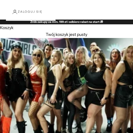
ZALOGUJ SIĘ
Zrób zakupy za min. 199 zł i odbierz rabat na start 🎁
Koszyk
Twój koszyk jest pusty