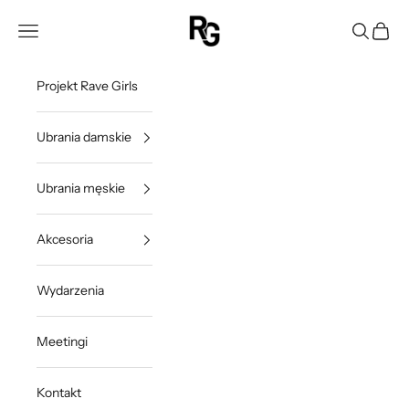
Przejdź do treści
Rave Girls Poland
Otwórz menu nawigacji
Otwórz w
Otwórz
Projekt Rave Girls
Ubrania damskie
Ubrania męskie
Akcesoria
Wydarzenia
Meetingi
Kontakt