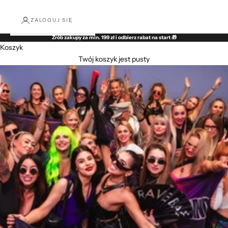
ZALOGUJ SIĘ
Zrób zakupy za min. 199 zł i odbierz rabat na start 🎁
Koszyk
Twój koszyk jest pusty