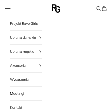
Przejdź do treści
Rave Girls Poland
Otwórz menu nawigacji
Otwórz w
Otwórz
Projekt Rave Girls
Ubrania damskie
Ubrania męskie
Akcesoria
Wydarzenia
Meetingi
Kontakt