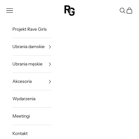
Przejdź do treści
Rave Girls Poland
Otwórz menu nawigacji
Otwórz w
Otwórz
Projekt Rave Girls
Ubrania damskie
Ubrania męskie
Akcesoria
Wydarzenia
Meetingi
Kontakt