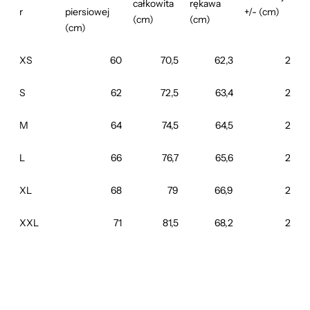
całkowita
rękawa
r
piersiowej
+/- (cm)
(cm)
(cm)
(cm)
XS
60
70,5
62,3
2
S
62
72,5
63,4
2
M
64
74,5
64,5
2
L
66
76,7
65,6
2
XL
68
79
66,9
2
XXL
71
81,5
68,2
2