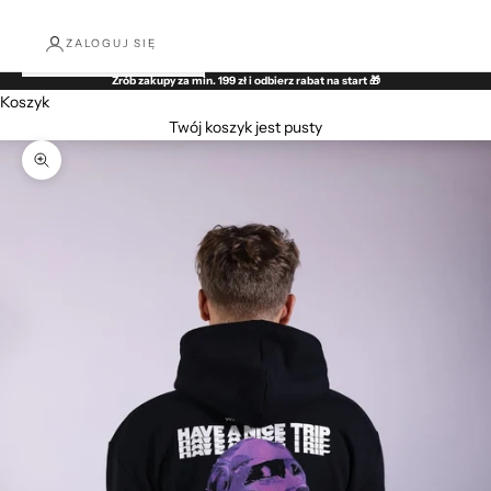
ZALOGUJ SIĘ
Zrób zakupy za min. 199 zł i odbierz rabat na start 🎁
Koszyk
Twój koszyk jest pusty
Przybliż