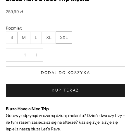
Cena promocyjna
259,99 zł
Rozmiar:
S
M
L
XL
2XL
Zmniejsz ilość
Zmniejsz ilość
DODAJ DO KOSZYKA
KUP TERAZ
Bluza Have a Nice Trip
Gotowy odpłynąć w czarną dziurę melanżu? Dzień, dwa czy trzy -
ile tym razem zasiedzisz się na afterze? Raz się żyje, a żyje się
lepiej z naszą bluzą Let’s Rave.