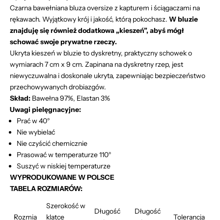
Czarna bawełniana bluza oversize z kapturem i ściągaczami na
rękawach. Wyjątkowy krój i jakość, którą pokochasz.
W bluzie
znajduję się również dodatkowa ,,kieszeń”, abyś mógł
schować swoje prywatne rzeczy.
Ukryta kieszeń w bluzie to dyskretny, praktyczny schowek o
wymiarach 7 cm x 9 cm. Zapinana na dyskretny rzep, jest
niewyczuwalna i doskonale ukryta, zapewniając bezpieczeństwo
przechowywanych drobiazgów.
Skład:
Bawełna 97%, Elastan 3%
Uwagi pielęgnacyjne:
Prać w 40°
Nie wybielać
Nie czyścić chemicznie
Prasować w temperaturze 110°
Suszyć w niskiej temperaturze
WYPRODUKOWANE W POLSCE
TABELA ROZMIARÓW:
Szerokość w
Długość
Długość
Rozmia
klatce
Tolerancja