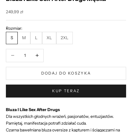
Cena promocyjna
249,99 zł
Rozmiar:
S
M
L
XL
2XL
Zmniejsz ilość
Zmniejsz ilość
DODAJ DO KOSZYKA
KUP TERAZ
Bluza I Like Sex After Drugs
Dla wszystkich głodnych wrażeń, pasjonatów, entuzjastów.
Pamiętaj, manifestacja potrafi zdziałać cuda.
Czarna bawełniana bluza oversize z kapturem i ściągaczami na