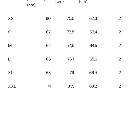
(cm)
(cm)
(cm)
XS
60
70,5
62,3
2
S
62
72,5
63,4
2
M
64
74,5
64,5
2
L
66
76,7
65,6
2
XL
68
79
66,9
2
XXL
71
81,5
68,2
2