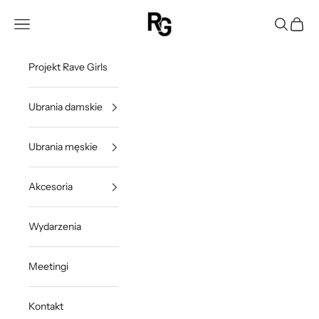
Przejdź do treści
Rave Girls Poland
Otwórz menu nawigacji
Otwórz w
Otwórz
Projekt Rave Girls
Ubrania damskie
Ubrania męskie
Akcesoria
Wydarzenia
Meetingi
Kontakt