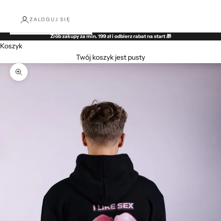
ZALOGUJ SIĘ
Zrób zakupy za min. 199 zł i odbierz rabat na start 🎁
Koszyk
Twój koszyk jest pusty
Przybliż