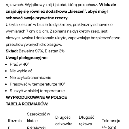
rękawach. Wyjątkowy krój i jakość, którą pokochasz.
W bluzie
znajduję się również dodatkowa ,,kieszeń”, abyś mógł
schować swoje prywatne rzeczy.
Ukryta kieszeń w bluzie to dyskretny, praktyczny schowek o
wymiarach 7 cm x 9 cm. Zapinana na dyskretny rzep, jest
niewyczuwalna i doskonale ukryta, zapewniając bezpieczeństwo
przechowywanych drobiazgów.
Skład:
Bawełna 97%, Elastan 3%
Uwagi pielęgnacyjne:
Prać w 40°
Nie wybielać
Nie czyścić chemicznie
Prasować w temperaturze 110°
Suszyć w niskiej temperaturze
WYPRODUKOWANE W POLSCE
TABELA ROZMIARÓW:
Szerokość w
Długość
Długość
Rozmia
klatce
Tolerancja
całkowita
rękawa
r
piersiowej
+/- (cm)