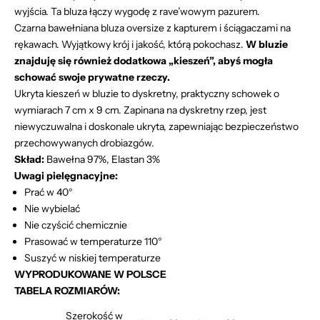
wyjścia. Ta bluza łączy wygodę z rave’wowym pazurem.
Czarna bawełniana bluza oversize z kapturem i ściągaczami na
rękawach. Wyjątkowy krój i jakość, którą pokochasz.
W bluzie
znajduję się również dodatkowa ,,kieszeń”, abyś mogła
schować swoje prywatne rzeczy.
Ukryta kieszeń w bluzie to dyskretny, praktyczny schowek o
wymiarach 7 cm x 9 cm. Zapinana na dyskretny rzep, jest
niewyczuwalna i doskonale ukryta, zapewniając bezpieczeństwo
przechowywanych drobiazgów.
Skład:
Bawełna 97%, Elastan 3%
Uwagi pielęgnacyjne:
Prać w 40°
Nie wybielać
Nie czyścić chemicznie
Prasować w temperaturze 110°
Suszyć w niskiej temperaturze
WYPRODUKOWANE W POLSCE
TABELA ROZMIARÓW:
Szerokość w