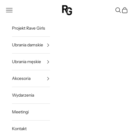
Przejdź do treści
Rave Girls Poland
Otwórz menu nawigacji
Otwórz w
Otwórz
Projekt Rave Girls
Ubrania damskie
Ubrania męskie
Akcesoria
Wydarzenia
Meetingi
Kontakt