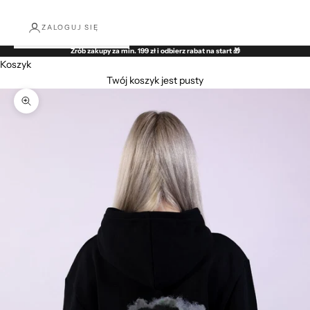
ZALOGUJ SIĘ
Zrób zakupy za min. 199 zł i odbierz rabat na start 🎁
Koszyk
Twój koszyk jest pusty
Przybliż