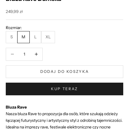
Cena promocyjna
249,99 zł
Rozmiar:
S
M
L
XL
Zmniejsz ilość
Zmniejsz ilość
DODAJ DO KOSZYKA
KUP TERAZ
Bluza Rave
Nasza bluza Rave to propozycja dla osób, które szukają odzieży
łączącej futurystyczny i artystyczny styl z odrobiną tajemniczości.
Idealna na imprezy rave, festiwale elektroniczne czy nocne