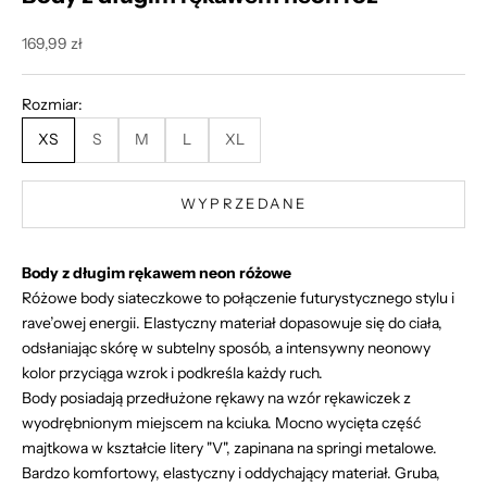
Cena promocyjna
169,99 zł
Rozmiar:
XS
S
M
L
XL
WYPRZEDANE
Body z długim rękawem neon różowe
Różowe body siateczkowe to połączenie futurystycznego stylu i
rave’owej energii. Elastyczny materiał dopasowuje się do ciała,
odsłaniając skórę w subtelny sposób, a intensywny neonowy
kolor przyciąga wzrok i podkreśla każdy ruch.
Body posiadają przedłużone rękawy na wzór rękawiczek z
wyodrębnionym miejscem na kciuka. Mocno wycięta część
majtkowa w kształcie litery "V", zapinana na springi metalowe.
Bardzo komfortowy, elastyczny i oddychający materiał. Gruba,