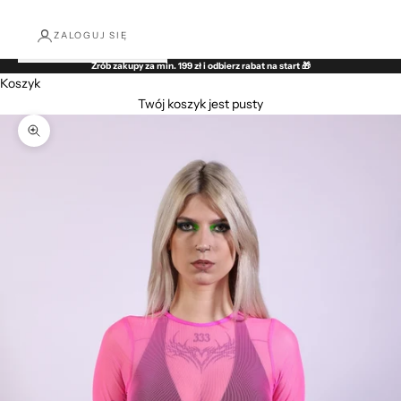
ZALOGUJ SIĘ
Zrób zakupy za min. 199 zł i odbierz rabat na start 🎁
Koszyk
Twój koszyk jest pusty
Przybliż