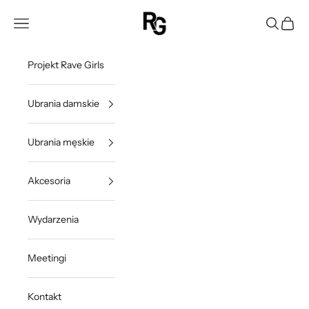
Przejdź do treści
Rave Girls Poland
Otwórz menu nawigacji
Otwórz w
Otwórz
Projekt Rave Girls
Ubrania damskie
Ubrania męskie
Akcesoria
Wydarzenia
Meetingi
Kontakt