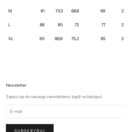
M
81
73,3
68,8
69
2
L
88
80
72
77
2
XL
95
86,9
75,2
85
2
Newsletter
Zapisz się do naszego newslettera i bądź na bieżąco!
SUBSKRYBUJ