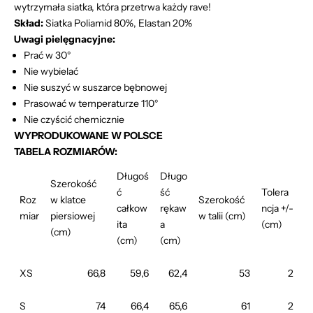
wytrzymała siatka, która przetrwa każdy rave!
Skład:
Siatka Poliamid 80%, Elastan 20%
Uwagi pielęgnacyjne:
Prać w 30°
Nie wybielać
Nie suszyć w suszarce bębnowej
Prasować w temperaturze 110°
Nie czyścić chemicznie
WYPRODUKOWANE W POLSCE
TABELA ROZMIARÓW:
Długoś
Długo
Szerokość
ć
ść
Tolera
Roz
w klatce
Szerokość
całkow
rękaw
ncja +/-
miar
piersiowej
w talii (cm)
ita
a
(cm)
(cm)
(cm)
(cm)
XS
66,8
59,6
62,4
53
2
S
74
66,4
65,6
61
2