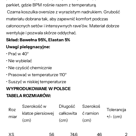
parkiet, gdzie BPM rośnie razem z temperaturą.
Czarna koszulka oversize z wyrazistym nadrukiem. Grubość
materiału dobrana tak, aby zapewnić komfort podczas
całonocnych setów i intensywnych rave’ów. Materiał dobrze
wentyluje i pozwala skórze oddychać.
Skład: Bawełna 95%, Elastan 5%
Uwagi pielęgnacyjne:
• Prać w 40°
• Nie wybielać
• Nie czyścić chemicznie
• Prasować w temperaturze 110°
• Suszyć w niskiej temperaturze
WYPRODUKOWANE W POLSCE
TABELA ROZMIARÓW:
Szerokość w
Długość
Szerokoś
Roz
Tolerancja
klatce piersiowej
całkowita
ć ramion
miar
+/- (cm)
(cm)
(cm)
(cm)
XS
56
74,6
46
2