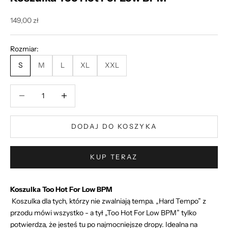
Cena promocyjna
149,00 zł
Rozmiar:
S
M
L
XL
XXL
Zmniejsz ilość
Zmniejsz ilość
DODAJ DO KOSZYKA
KUP TERAZ
Koszulka Too Hot For Low BPM
Koszulka dla tych, którzy nie zwalniają tempa. „Hard Tempo” z
przodu mówi wszystko - a tył „Too Hot For Low BPM” tylko
potwierdza, że jesteś tu po najmocniejsze dropy. Idealna na