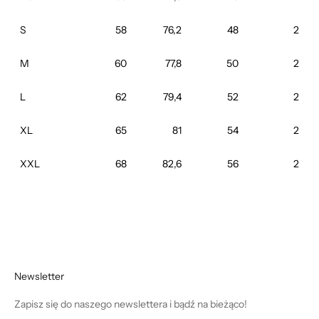
S
58
76,2
48
2
M
60
77,8
50
2
L
62
79,4
52
2
XL
65
81
54
2
XXL
68
82,6
56
2
Newsletter
Zapisz się do naszego newslettera i bądź na bieżąco!