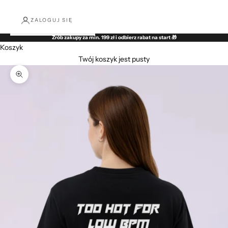
ZALOGUJ SIĘ
Zrób zakupy za min. 199 zł i odbierz rabat na start 🎁
Koszyk
Twój koszyk jest pusty
Przybliż