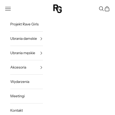
Przejdź do treści
Rave Girls Poland
Otwórz menu nawigacji
Otwórz w
Otwórz
Projekt Rave Girls
Ubrania damskie
Ubrania męskie
Akcesoria
Wydarzenia
Meetingi
Kontakt