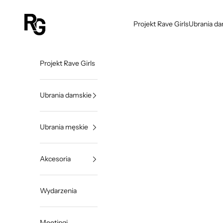
Przejdź do treści
Rave Girls Poland
Projekt Rave Girls
Ubrania d
Projekt Rave Girls
Ubrania damskie
Ubrania męskie
Akcesoria
Wydarzenia
Meetingi