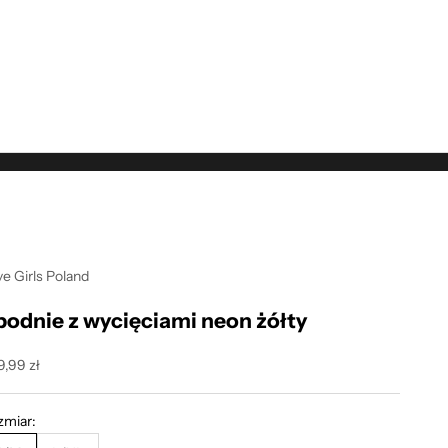
e Girls Poland
podnie z wycięciami neon żółty
na promocyjna
,99 zł
zmiar: