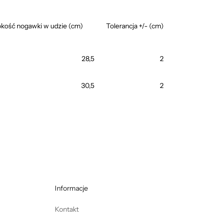
kość nogawki w udzie (cm)
Tolerancja +/- (cm)
28,5
2
30,5
2
Informacje
Kontakt