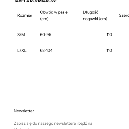
TABELA ROZMIARÓW:
Obwód w pasie
Długość
Rozmiar
Szero
(cm)
nogawki (cm)
S/M
60-95
110
L/XL
68-104
110
Newsletter
Zapisz się do naszego newslettera i bądź na