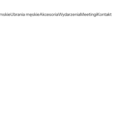
amskie
Ubrania męskie
Akcesoria
Wydarzenia
Meetingi
Kontakt