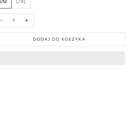
S/M
L/XL
iejsz ilość
Zmniejsz ilość
DODAJ DO KOSZYKA