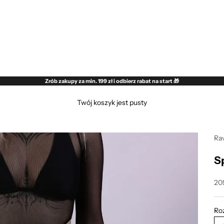
Zrób zakupy za min. 199 zł i odbierz rabat na start 🎁
Twój koszyk jest pusty
Rav
S
Ce
209
Ro