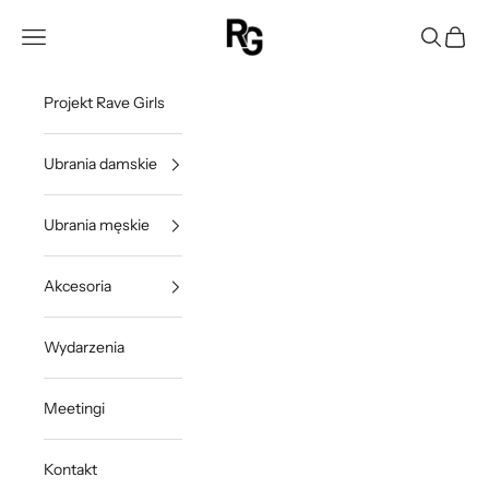
Przejdź do treści
Rave Girls Poland
Otwórz menu nawigacji
Otwórz w
Otwórz
Projekt Rave Girls
Ubrania damskie
Ubrania męskie
Akcesoria
Wydarzenia
Meetingi
Kontakt