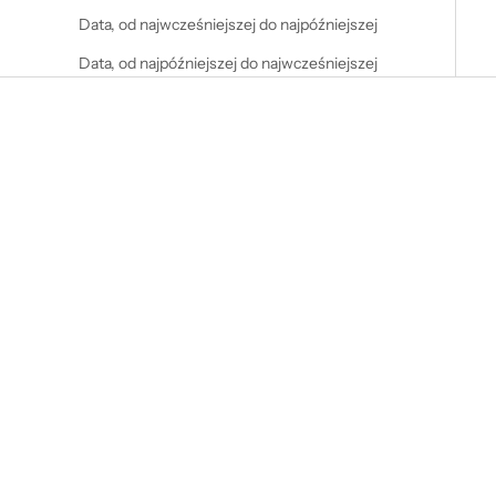
Data, od najwcześniejszej do najpóźniejszej
Data, od najpóźniejszej do najwcześniejszej
Wybierz opcje
Wybierz opcje
Bluza Have a Nice Trip Męska
Bluza I Like Sex After Drugs
Męska